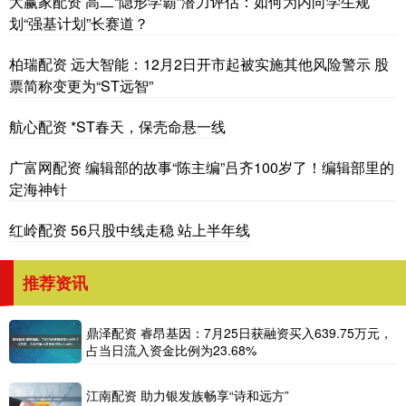
大赢家配资 高二“隐形学霸”潜力评估：如何为内向学生规
划“强基计划”长赛道？
柏瑞配资 远大智能：12月2日开市起被实施其他风险警示 股
票简称变更为“ST远智”
航心配资 *ST春天，保壳命悬一线
广富网配资 编辑部的故事“陈主编”吕齐100岁了！编辑部里的
定海神针
红岭配资 56只股中线走稳 站上半年线
推荐资讯
鼎泽配资 睿昂基因：7月25日获融资买入639.75万元，
占当日流入资金比例为23.68%
江南配资 助力银发族畅享“诗和远方”