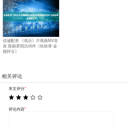
信诚配资 《戏台》片尾曲MV首
发 陈丽君唱活词作《桂枝香·金
陵怀古》
相关评论
本文评分
*
评论内容
*