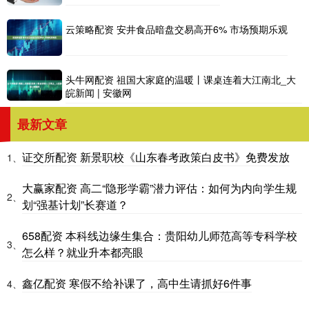
云策略配资 安井食品暗盘交易高开6% 市场预期乐观
头牛网配资 祖国大家庭的温暖丨课桌连着大江南北_大
皖新闻 | 安徽网
最新文章
证交所配资 新景职校《山东春考政策白皮书》免费发放
1、
大赢家配资 高二“隐形学霸”潜力评估：如何为内向学生规
2、
划“强基计划”长赛道？
658配资 本科线边缘生集合：贵阳幼儿师范高等专科学校
3、
怎么样？就业升本都亮眼
鑫亿配资 寒假不给补课了，高中生请抓好6件事
4、