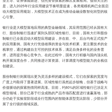
业主导、证券保险跟进、信托资管探索的梯次发展格局。值得关注的
是，进入2025年行业应用建设节奏明显提速，各类规模机构已全面启
动大模型应用规划，大模型技术正在成为推动金融业数智化转型的核
心引擎。
银行业是大模型落地应用的典型金融领域，其应用范围已经从国有大
行、股份制银行迅速扩展到头部区域性银行。目前，国有大行和股份
制银行已全面启动大模型应用建设，并在前、中、后台均有正式投产
的应用案例。国有大行凭借雄厚的资金与技术积累，更注重技术的全
栈掌控，通过构建自主可控的技术体系，满足自身多样化的业务需
求，进而提升核心竞争力。在此过程中，国有大行积极与国内顶尖机
构开展深度合作，共同推进计算资源、计算调度与模型能力的全栈信
创建设。
股份制银行则展现出更为灵活多样的建设模式，它们在探索的宽度与
广度上均取得了显著进展。区域性银行虽然起步较晚，但基于战略与
价值驱动的探索热情同样高涨。目前，约80%的区域性银行已涉足大
模型领域，部分已基于行业成熟的产品市场匹配度进行速赢落地，部
分仍处于实验室阶段或全行范围内的智能体原型竞比阶段，少部分开
展了全行级的领域实践。