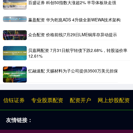
百盛证券 科创50指数大涨超2% 半导体板块走强
赢盈配资 华为乾崑ADS 4升级全新WEWA技术架构
众合配资 价格前线|7月29日LME铜库存异动提示
贝嘉网配资 7月31日航宇转债下跌2.68%，转股溢价率
12.61%
忆融速配 天赐材料为子公司提供3500万美元担保
信钰证券
专业股票配资
配资开户
网上炒股配资
友情链接：