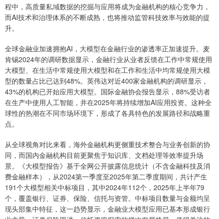
程中，高质量私域数据的挖掘与应用将成为金融机构的核心竞争力，
而AI技术和治理体系的不断成熟，也将推动监管科技效率与效能的提
升。
全球金融业加速拥抱AI，大模型在金融行业的渗透率正加速提升。麦
肯锡2024年的调研数据显示，金融行业从业者反馈在工作中常规使用
大模型、在生活中常规使用大模型和在工作和生活中均常规使用大模
型的数量占比已达到48%。英伟达对近400家金融机构的调研显示，
43%的机构已开始应用大模型。国际金融协会报告显示，88%受访者
在生产中使用人工智能，并在2025年将持续增加AI应用投资。这种全
球性的热潮在不同市场环境下，形成了各具特色的发展路径和战略重
点。
从全球视角对比来看，海外金融机构更侧重技术整合与业务创新的协
同，而国内金融机构目前更聚焦于知识库、文档处理等效率提升场
景。《大模型报告》基于全网公开披露信息统计（不含金融科技及消
费金融样本），从2024第一季度至2025年第二季度期间，共计产生
191个大模型相关中标项目，其中2024年112个，2025年上半年79
个，覆盖银行、证券、保险、信托与资管。中标项目数量与金额均呈
现头部集中特征，这一趋势显示，金融业大模型应用已基本形成银行