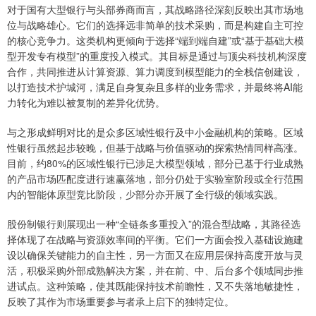
对于国有大型银行与头部券商而言，其战略路径深刻反映出其市场地
位与战略雄心。它们的选择远非简单的技术采购，而是构建自主可控
的核心竞争力。这类机构更倾向于选择“端到端自建”或“基于基础大模
型开发专有模型”的重度投入模式。其目标是通过与顶尖科技机构深度
合作，共同推进从计算资源、算力调度到模型能力的全栈信创建设，
以打造技术护城河，满足自身复杂且多样的业务需求，并最终将AI能
力转化为难以被复制的差异化优势。
与之形成鲜明对比的是众多区域性银行及中小金融机构的策略。区域
性银行虽然起步较晚，但基于战略与价值驱动的探索热情同样高涨。
目前，约80%的区域性银行已涉足大模型领域，部分已基于行业成熟
的产品市场匹配度进行速赢落地，部分仍处于实验室阶段或全行范围
内的智能体原型竞比阶段，少部分亦开展了全行级的领域实践。
股份制银行则展现出一种“全链条多重投入”的混合型战略，其路径选
择体现了在战略与资源效率间的平衡。它们一方面会投入基础设施建
设以确保关键能力的自主性，另一方面又在应用层保持高度开放与灵
活，积极采购外部成熟解决方案，并在前、中、后台多个领域同步推
进试点。这种策略，使其既能保持技术前瞻性，又不失落地敏捷性，
反映了其作为市场重要参与者承上启下的独特定位。