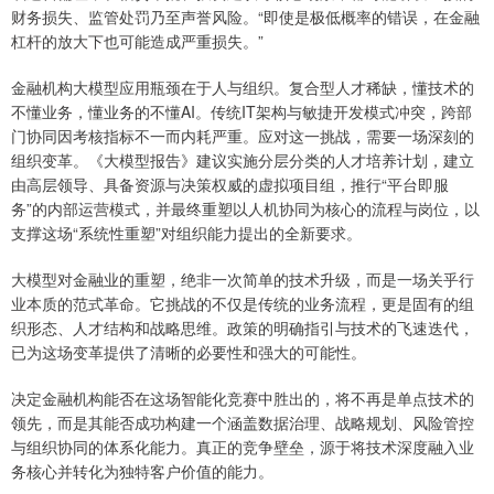
财务损失、监管处罚乃至声誉风险。“即使是极低概率的错误，在金融
杠杆的放大下也可能造成严重损失。”
金融机构大模型应用瓶颈在于人与组织。复合型人才稀缺，懂技术的
不懂业务，懂业务的不懂AI。传统IT架构与敏捷开发模式冲突，跨部
门协同因考核指标不一而内耗严重。应对这一挑战，需要一场深刻的
组织变革。《大模型报告》建议实施分层分类的人才培养计划，建立
由高层领导、具备资源与决策权威的虚拟项目组，推行“平台即服
务”的内部运营模式，并最终重塑以人机协同为核心的流程与岗位，以
支撑这场“系统性重塑”对组织能力提出的全新要求。
大模型对金融业的重塑，绝非一次简单的技术升级，而是一场关乎行
业本质的范式革命。它挑战的不仅是传统的业务流程，更是固有的组
织形态、人才结构和战略思维。政策的明确指引与技术的飞速迭代，
已为这场变革提供了清晰的必要性和强大的可能性。
决定金融机构能否在这场智能化竞赛中胜出的，将不再是单点技术的
领先，而是其能否成功构建一个涵盖数据治理、战略规划、风险管控
与组织协同的体系化能力。真正的竞争壁垒，源于将技术深度融入业
务核心并转化为独特客户价值的能力。