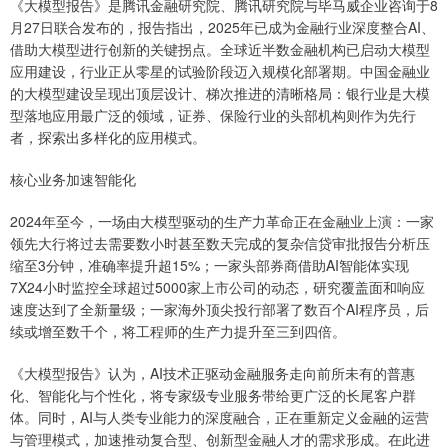
《大模型报告》是腾讯金融研究院、腾讯研究院与毕马威企业咨询于8
月27日联合发布的，报告指出，2025年已成为金融行业深度整合AI、
借助大模型进行创新的关键拐点。全球近半数金融机构已启动大模型
应用建设，行业正从零星的试验阶段迈入规模化部署期。中国金融业
的大模型建设呈现出顶层设计、梯次推进的清晰格局：银行业是大模
型落地应用最广泛的领域，证券、保险行业的头部机构则作为先行
者，探索出多样化的应用模式。
核心业务加速智能化
2024年至今，一场由大模型驱动的生产力革命正在金融业上演：一家
领先大行将过去需要数小时甚至数天完成的复杂信贷审批报告分析压
缩至3分钟，准确率提升超15%；一家头部券商借助AI智能体实现
7X24小时监控全球超过5000家上市公司的动态，研究覆盖面和响应
速度达到了全新量级；一家海外顶尖投行部署了数百个AI程序员，后
续或增至数千个，将工程师的生产力提升至三到四倍。
《大模型报告》认为，AI技术正驱动金融服务走向前所未有的普惠
化、智能化与个性化，将专家级专业服务带给更广泛的长尾客户群
体。同时，AI与人类专业能力的深度融合，正在重新定义金融的运营
与管理模式，加速推动复合型、创新型金融人才的需求形成。在此进