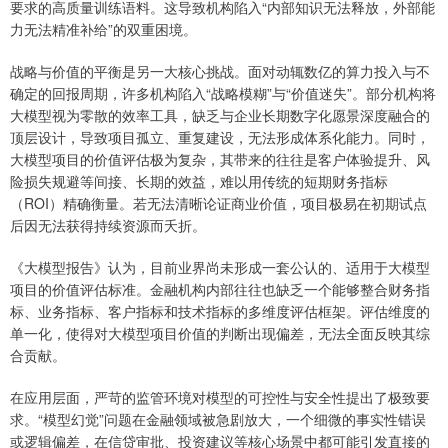
要求的高质量训练语料。这导致机构陷入“内部知识无法释放，外部能
力无法精准补给”的双重困境。
战略与价值的平衡是另一大核心挑战。面对动辄数亿的算力投入与不
确定的回报周期，许多机构陷入“战略模糊”与“价值迷失”。部分机构将
大模型视为零散的效率工具，缺乏与企业长期数字化愿景深度融合的
顶层设计，导致项目孤立、重复建设，无法形成体系化能力。同时，
大模型项目的价值评估极为复杂，其带来的往往是客户体验提升、风
险损失规避等间接、长期的效益，难以用传统的短期财务指标
（ROI）精确衡量。若无法清晰论证商业价值，项目极易在初期试点
后因无法获得持续资源而夭折。
《大模型报告》认为，目前业界尚未形成一套公认的、适用于大模型
项目的价值评估标准。金融机构内部往往也缺乏一个能够整合财务指
标、业务指标、客户指标和技术指标的多维度评估框架。评估维度的
单一化，使得对大模型项目价值的判断出现偏差，无法全面反映其综
合贡献。
在应用层面，严苛的监管环境对模型的可控性与安全性提出了极致要
求。“模型幻觉”问题在金融领域被急剧放大，一个细微的事实性错误
或逻辑偏差，在信贷审批、投资建议等核心场景中都可能引发直接的