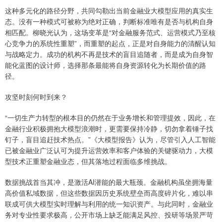
这种多元化的路径分野，共同勾勒出当前金融业大模型应用的真实生
态。没有一种模式可被称为绝对正确，判断标准唯有是否与机构自身
相匹配。柳晓光认为，这场变革是“对金融服务范式、运营模式乃至核
心竞争力的系统性重塑”，而重塑的起点，正是对自身能力的清醒认知
与战略定力。成功的机构不再是技术的盲目追随者，而是成为自身智
能化蓝图的设计师，选择那条最能将自身资源转化为长期价值的路
径。
攻坚时刻何时到来？
“一切生产力转型的根本目的仍然在于业务增长和管理提效，因此，在
金融行业积极拥抱大模型浪潮时，更需要保持冷静，切勿拿着锤子找
钉子，盲目追赶技术热点。”《大模型报告》认为，尽管引入人工智能
已被金融业广泛认可为提升运营效率和客户体验的关键驱动力，大模
型技术正重塑金融业态，但其落地过程面临多维挑战。
数据挑战首当其冲，是激活AI潜能的最大瓶颈。金融机构虽坐拥海量
高价值私域数据，但这些数据因历史系统壁垒而高度碎片化，难以串
联成可供大模型实时理解与利用的统一知识资产。与此同时，金融业
务对专业性要求极高，公开市场上缺乏能满足风控、投研等场景严苛