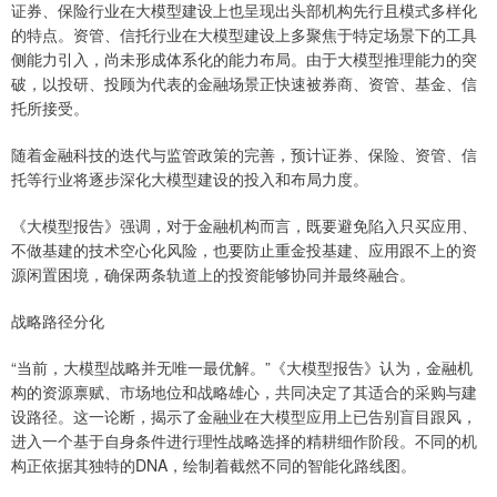
证券、保险行业在大模型建设上也呈现出头部机构先行且模式多样化
的特点。资管、信托行业在大模型建设上多聚焦于特定场景下的工具
侧能力引入，尚未形成体系化的能力布局。由于大模型推理能力的突
破，以投研、投顾为代表的金融场景正快速被券商、资管、基金、信
托所接受。
随着金融科技的迭代与监管政策的完善，预计证券、保险、资管、信
托等行业将逐步深化大模型建设的投入和布局力度。
《大模型报告》强调，对于金融机构而言，既要避免陷入只买应用、
不做基建的技术空心化风险，也要防止重金投基建、应用跟不上的资
源闲置困境，确保两条轨道上的投资能够协同并最终融合。
战略路径分化
“当前，大模型战略并无唯一最优解。”《大模型报告》认为，金融机
构的资源禀赋、市场地位和战略雄心，共同决定了其适合的采购与建
设路径。这一论断，揭示了金融业在大模型应用上已告别盲目跟风，
进入一个基于自身条件进行理性战略选择的精耕细作阶段。不同的机
构正依据其独特的DNA，绘制着截然不同的智能化路线图。