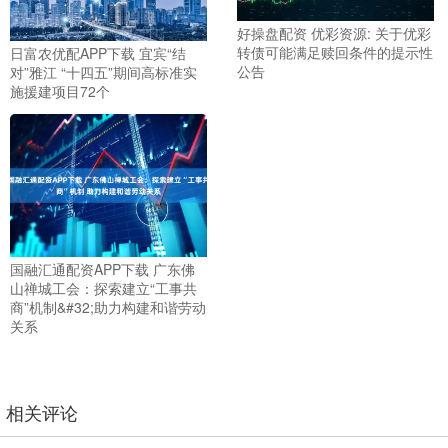
好操盘配资 优彩资源: 关于优彩
转债可能满足赎回条件的提示性
日富农优配APP下载 宜宾“结
公告
对”雅江 “十四五”期间高标准实
施援建项目72个
国融汇通配资APP下载 广东佛
山禅城工会：探索建立“工事共
商”机制&#32;助力构建和谐劳动
关系
相关评论