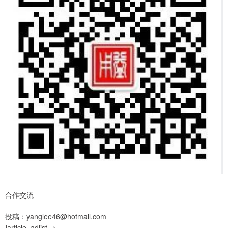
合作交流
投稿：yanglee46@hotmail.com
]article_adlist-->